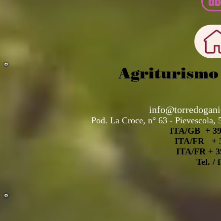
GB
Agriturismo
info@torredoganie
Pod. La Croce, n° 63 - Pievescola
ITA/GB + 39 
ITA/FR + 3
ITA/FR + 3
Tel. /